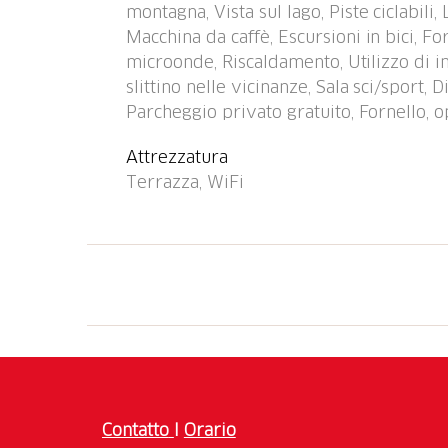
montagna, Vista sul lago, Piste ciclabili
25 km. Prego notare: Ulteriori alloggi prenot
Macchina da caffè, Escursioni in bici, Fo
direttamente dall'ascensore.
microonde, Riscaldamento, Utilizzo di int
slittino nelle vicinanze, Sala sci/sport, 
Parcheggio privato gratuito, Fornello, o
Attrezzatura
Terrazza, WiFi
Contatto
I
Orario