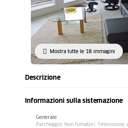
Mostra tutte le 18 immagini
Descrizione
Condominio "Hegglistrasse 9", confortevole s
tranquilla, soleggiata sul pendio, in una zona
Informazioni sulla sistemazione
strada senza uscita. Nella casa: ascensore, r
fino alla casa. Parcheggio presso la casa. N
Generale
ristorante 1 km, fermata bus 1 km, stabilimen
Parcheggio, Non fumatori, Televisione, 
25 km. Attrazioni nelle vicinanze: Luzern 20