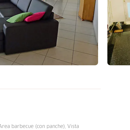
u 4 piani, costruito nel 1999. Posizione
 residenziale, a 1.5 km dal lago, in una
iscaldamento centralizzato. Accesso ripida
egozio 1 km, negozio alimentare 1 km,
to balneare 1.5 km. Impianti di risalita
Area barbecue (con panche), Vista
 km. Rinomate località sciistiche: Engelberg