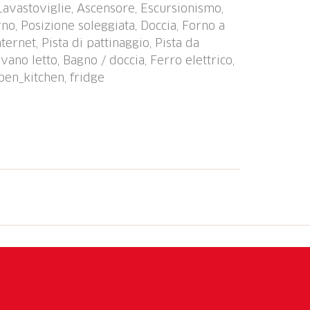
, Lavastoviglie, Ascensore, Escursionismo,
abili. Gli appartamenti sono accessibili
rno, Posizione soleggiata, Doccia, Forno a
ernet, Pista di pattinaggio, Pista da
Divano letto, Bagno / doccia, Ferro elettrico,
pen_kitchen, fridge