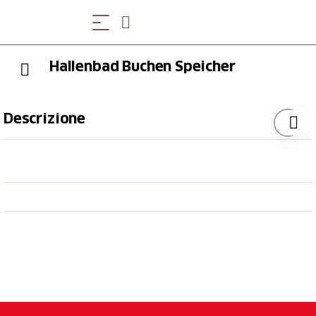
Hallenbad Buchen Speicher
Descrizione
Das Hallenbad Buchen Speicher besteht aus einem
25-m-Schwimmbecken und einem Planschbecken für
die Kleinsten. In einer modernen Cafeteria gibt es ein
Angebot zur Stärkung des leiblichen Wohls.