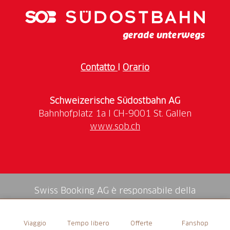
Contatto
I
Orario
Schweizerische Südostbahn AG
www.sob.ch
Swiss Booking AG è responsabile della
mediazione di tutti i servizi nello shop.
Viaggio
Tempo libero
Offerte
Fanshop