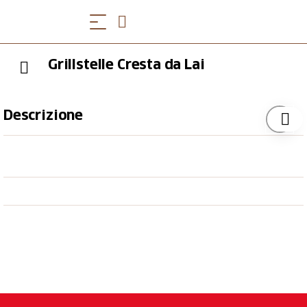
Grillstelle Cresta da Lai
Descrizione
Der Grillplatz liegt in einer flachen Geländemulde,
die Grillstelle auf einer kleinen Anhöhe unter
wunderbaren Bäumen.
Mit der App Parc Ela können Sie die Wanderung zur
Grillstelle mit dem Tourenplaner nach Ihren
Wünschen planen. Bitte beachten: - Immer die
öffentlichen Grillstellen benützen! - Feuer nach dem
Grillen löschen! - Warnhinweise betreffend
Waldbrandgefahr beachten!