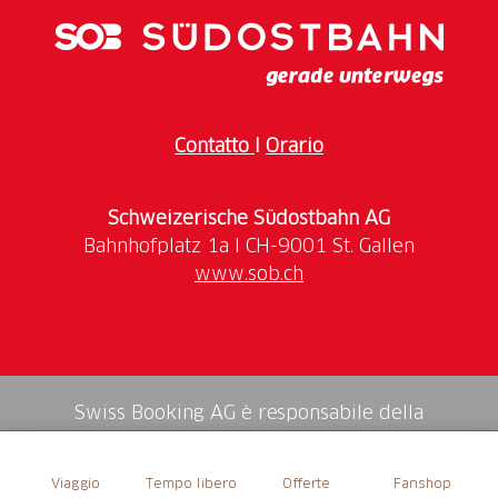
Contatto
I
Orario
Schweizerische Südostbahn AG
www.sob.ch
Swiss Booking AG è responsabile della
mediazione di tutti i servizi nello shop.
Viaggio
Tempo libero
Offerte
Fanshop