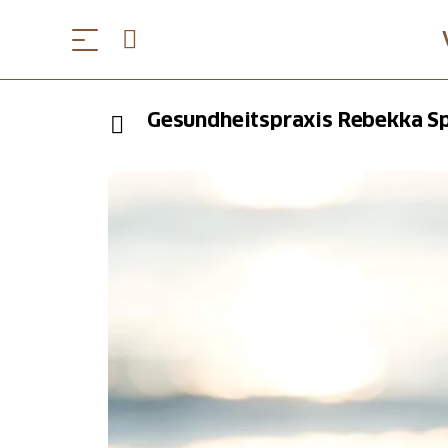
Gesundheitspraxis Rebekka S