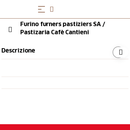
Furino furners pastiziers SA /
Pastizaria Cafè Cantieni
Descrizione
«Nossa paschiun, Vos plaschair» (zu deutsch «Unsere
Leidenschaft, Ihr Genuss»)
Bei Kaffee, Tee oder zum Znüni können Sie nicht nur
feine Patisserie, frische Snacks oder einen Apéritiv
geniessen, sondern gleichzeitig auch die
Unterengadiner Dolomiten bewundern. Täglich ein
reichhaltiges Sortiment frischer knuspriger Brote
sowie Spezialbrote, Kleinbrote, feine Patisserie,
Kaffee oder Kaffee „to go“, hausgemachte Snacks,