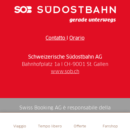
Konfitüren und einheimischen Honig. Natürlich
dürfen Cantienis traditionelle Nusstorte sowie das
feine Birnbrot nicht fehlen.
Extras
Contatto
I
Orario
W-LAN, hundefreundlich, glutenfreie Auswahl, Platz
für Gruppen, familienfreundlich
Schweizerische Südostbahn AG
Öffnungszeiten
www.sob.ch
Öffnungszeiten und alle weiteren Informationen:
cantieni-ftan.ch
Swiss Booking AG è responsabile della
mediazione di tutti i servizi nello shop.
Viaggio
Tempo libero
Offerte
Fanshop