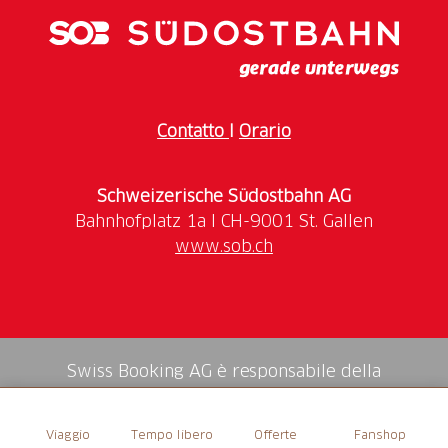
Sitzbank mit Tisch und eine Grillstelle an der
südlichen Hüttenwand mit Blick aufs ganz
Engelbergertal.
Contatto
I
Orario
Schweizerische Südostbahn AG
www.sob.ch
Swiss Booking AG è responsabile della
mediazione di tutti i servizi nello shop.
Viaggio
Tempo libero
Offerte
Fanshop