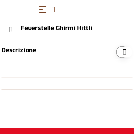
Feuerstelle Ghirmi Hittli
Descrizione
Das Ghirmi-Hittli befindet sich am Altzellerberg,
direkt am Wanderweg Eggiligrat-Grafenort, auf der
Alp Schwand. Das ehemalige Seilbähnli-Hüttli mit
Garage erfüllt seinen Zweck als Seilbahn nicht mehr,
da das Seil und die Bahn im Jahr 2021 abgebaut
wurde. Das ungenutzte Gebäude ist nun das "Ghirmi-
Hittli", eine nette Pausen- und Einkehrmöglichkeit für
Wanderer und Biker. Im Ghirmi-Hüttli gibt es einen
Tisch mit Eckbank und Sitz-/Picknick-Möglichkeit am
Schärmä oder am Schatten sowie eine grosse