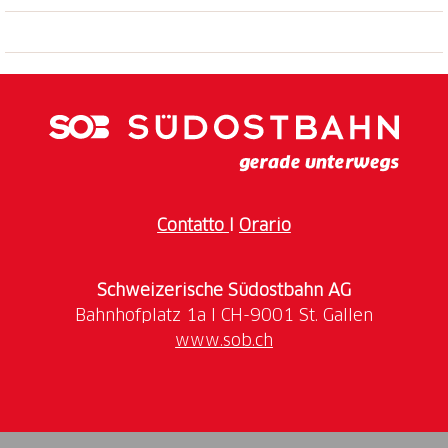
Salire a bordo dei nostri treni significa vivere
un’esperienza unica a contatto con un territorio
variegato, in un susseguirsi di gole profonde,
montagne selvagge, fiumi e cascate.
Una natura prorompente in cui si inseriscono
armoniosamente piccoli e caratteristici borghi
disseminati tra le Centovalli e la Valle Vigezzo.
Contatto
I
Orario
52 km di percorso, 2 nazioni, 83 ponti e 31 gallerie
da scoprire in poco meno di due ore.
Schweizerische Südostbahn AG
www.sob.ch