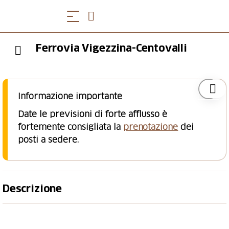
Ferrovia Vigezzina-Centovalli
Informazione importante
Date le previsioni di forte afflusso è
fortemente consigliata la
prenotazione
dei
posti a sedere.
Descrizione
Un viaggio slow in cui concedersi il tempo
di scoprire un territorio ricco di sorprese