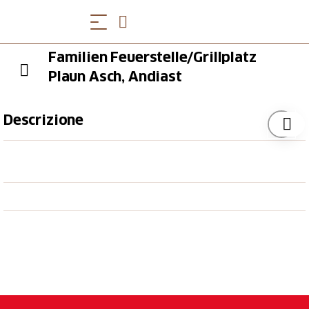
Familien Feuerstelle/Grillplatz
Plaun Asch, Andiast
Descrizione
Lage: 1250 m ü. M. und 3 km nördlich von Andiast,
im Val da Pigniu in Waldlichtung
Koordinaten: 727550 / 185950
Wanderroute: Richtung Stausee (Lag da Pigniu), Panix
(Pigniu)-Panixerpass
Zufahrt: Wanderweg, Bike, Velo, PW bis Pattadiras
Ebenfalls bei der Familien Feuerstelle befindet sich
ein Spielplatz mit unterschiedlichen Schaukeln und
einer Rutsche für die Kleinen.