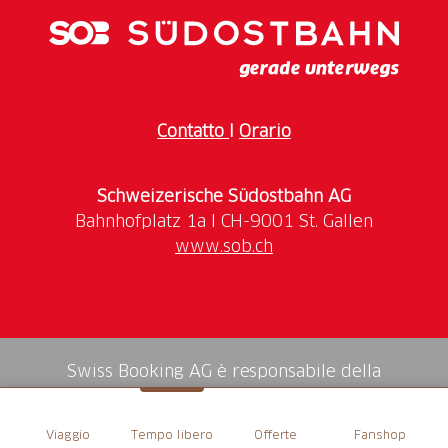
Contatto
I
Orario
Schweizerische Südostbahn AG
www.sob.ch
Swiss Booking AG è responsabile della
mediazione di tutti i servizi nello shop.
Viaggio
Tempo libero
Offerte
Fanshop