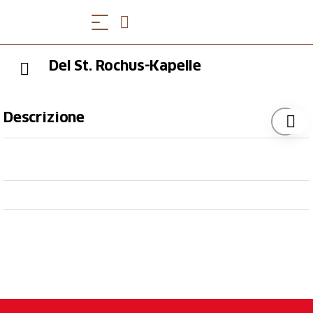
Del St. Rochus-Kapelle
Descrizione
Eine alte mündliche Tradition besagt, dass die
grausame Pest von 1580 beinahe alle Einwohner
von Del hinwegerafft habe. So war es auch
verständlich, dass man das später erbaute Kirchlein
dem heiligen Rochus, dem Schutzpatron gegen
Pestseuchen weihte. Zwei Landvögte haben durch
Stiftungen die heutige Anlage ermöglicht. Landvogt
Scarpatetti tritt als Stifter der am 1. august 1596
durch Bischof Peter Raschér mit zwei Altären
geweihten Kapelle auf. Der Neubau des heutigen