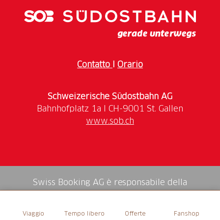
Schiffes (1638) geht auf eine Stiftung von Landvogt
Capar Frisch zurück. Letzte Renovation 1994.
Contatto
I
Orario
Schweizerische Südostbahn AG
www.sob.ch
Swiss Booking AG è responsabile della
mediazione di tutti i servizi nello shop.
Viaggio
Tempo libero
Offerte
Fanshop