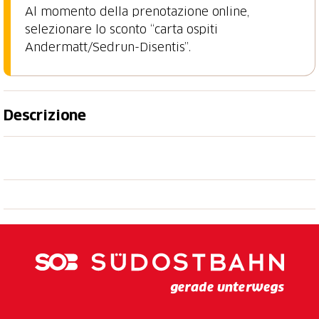
Al momento della prenotazione online,
selezionare lo sconto “carta ospiti
Andermatt/Sedrun-Disentis”.
Descrizione
Nostalgia ferroviaria nel cuore delle Alpi
incontaminate
La Ferrovia a vapore della Furka (DFB) gestisce un
collegamento ferroviario concessionario su una tratta
di quasi 18 chilometri tra Realp, nel Cantone di Uri, e
Oberwald, nel Cantone del Vallese. Il percorso
attraversa una zona delle Alpi svizzere in gran parte
incontaminata e in parte difficilmente accessibile. Si
snoda attraverso gole selvagge e lungo ripidi pendii
montani fino a oltre 2000 metri sul livello del mare.