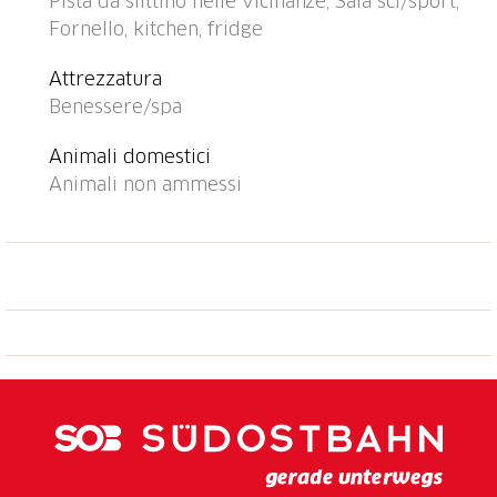
Pista da slittino nelle vicinanze, Sala sci/sport,
impianti di risalita 1 km, piste da sci 1 km, noleggio
Fornello, kitchen, fridge
sci 1 km, scuola di sci 1 km, pista per slitte 1 km,
pista di fondo 100 m, parco giochi 500 m. Rinomate
Attrezzatura
località sciistiche: Ski Arena Andermatt-Sedrun 1 km.
Benessere/spa
Sentieri escursionistici: Oberalppass, Surselva.
Animali domestici
Animali non ammessi