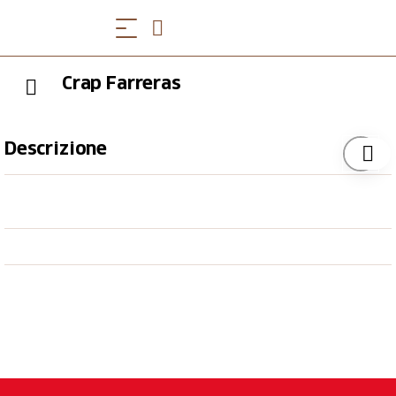
Crap Farreras
Descrizione
Ein wunderschöner Aussichtspunkt mit perfekt
Weitsicht! Der Gipfel ist im Sommer ohne Probleme
erreichbar und hat erst noch ein Gästebuch wo sich
alle eintragen können.
Mit den Bergbahnen geht es bis nach Somtgant und
von dort wandert man Richtung Radons. Schon bald
sieht man rechts die Schweizerfahne. Die Wanderung
führt dann - wenn gewünscht - weiter nach Radons.
Ein Besuch im Berghaus Radons oder im Restaurant