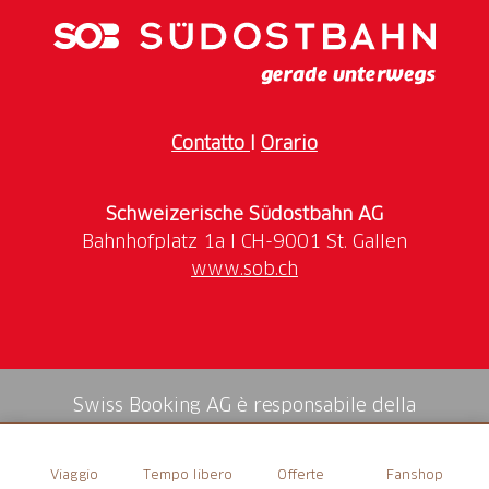
Tigia rundet den Ausflug kulinarisch ab.
Contatto
I
Orario
Schweizerische Südostbahn AG
www.sob.ch
Swiss Booking AG è responsabile della
mediazione di tutti i servizi nello shop.
Viaggio
Tempo libero
Offerte
Fanshop