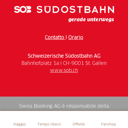
ammira panorami mozzafiato. Il Monte Comino ti
aspetta per regalarti un'esperienza indimenticabile
tra le valli più suggestive del mondo. È il luogo
ideale per una giornata di relax e divertimento in
famiglia, passata lungo uno dei molti itinerari
Contatto
I
Orario
proposti, accompagnato da un lama in un trekking
panoramico, o gustando un piatto tipico ticinese
presso il Grotto alla Capanna. La stazione di partenza
Schweizerische Südostbahn AG
della funivia si trova a 100 metri dalla stazione Fart,
raggiungibile in treno oppure in automobile.
www.sob.ch
Swiss Booking AG è responsabile della
mediazione di tutti i servizi nello shop.
Viaggio
Tempo libero
Offerte
Fanshop