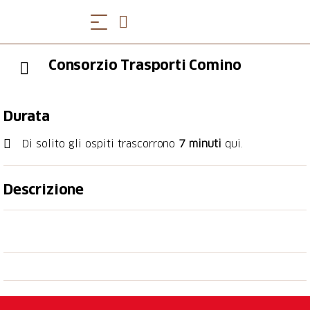
Consorzio Trasporti Comino
Durata
Di solito gli ospiti trascorrono
7 minuti
qui.
Descrizione
Il Monte Comino vi attende nella sua natura
incontaminata a 1200 m/sm. Raggiungibile in meno
di 7 minuti da Verdasio, grazie ad una moderna
funivia costruita nel 1993. La sua imponenza ti
lascerà senza fiato, mentre la sua bellezza ti rapirà il
cuore. Entra in contatto con la natura selvaggia e