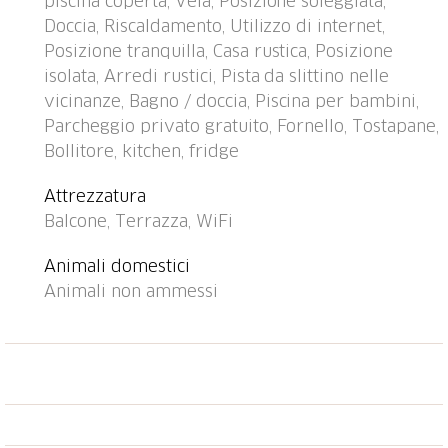
piscina coperta, Vela, Posizione soleggiata,
Accesso ripida, stretta fino alla casa (100 m strada
Doccia, Riscaldamento, Utilizzo di internet,
non asfaltata). In inverno per favore portare le catene
Posizione tranquilla, Casa rustica, Posizione
da neve, in inverno consigliato 4x4. Parcheggio (per
isolata, Arredi rustici, Pista da slittino nelle
5 auto) presso la casa, box. Negozio 5 km, negozio
vicinanze, Bagno / doccia, Piscina per bambini,
alimentare 5 km, ristorante 5 km, fermata bus
Parcheggio privato gratuito, Fornello, Tostapane,
"Stalden, Post" 2.5 km, stazione ferroviaria "Sarnen" 4
Bollitore, kitchen, fridge
km, lago balneabile "Sarnersee" 5 km. Funicolare 18
km, funivia 11 km, impianti di risalita 25 km.
Attrezzatura
Attrazioni nelle vicinanze: Pilatus 12 km, Luzern 25
Balcone, Terrazza, WiFi
km. Rinomate località sciistiche: Engelberg 40 km,
Brünig-Hasliberg 30 km, Melchsee Frutt 25 km. Laghi
Animali domestici
famosi: Sarnersee 5 km, Vierwaldstättersee 12 km.
Animali non ammessi
Prego notare: auto consigliata. Adatto alle famiglie.
Gruppi di giovani solo su richiesta.