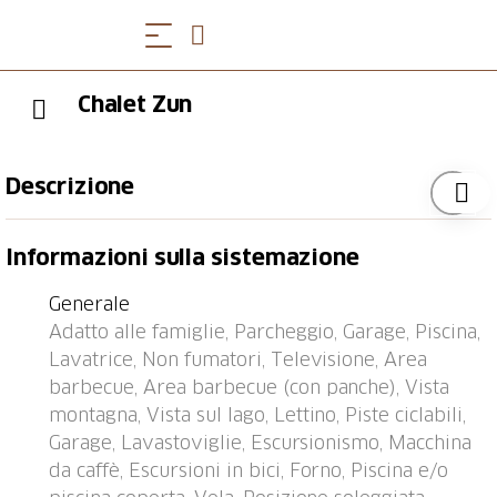
Chalet Zun
Descrizione
Ramersberg 5 km da Sarnen: Casa di campagna
Informazioni sulla sistemazione
"Chalet Zun", 1'000 m s.l.m., molto accogliente, rustico
su 3 piani, circondato da prati. Sopra Ramersberg, a 5
Generale
km dal centro di Sarnen, posizione isolata, tranquilla,
Adatto alle famiglie, Parcheggio, Garage, Piscina,
soleggiata sul pendio, a 5 km dal lago, in una strada
Lavatrice, Non fumatori, Televisione, Area
senza uscita, immerso nel verde. Per uso privato:
barbecue, Area barbecue (con panche), Vista
terreno, giardino terrazzato, stagno, piscina fuori
montagna, Vista sul lago, Lettino, Piste ciclabili,
terra rotonda (disponibilità stagionale: 01.Giu. -
Garage, Lavastoviglie, Escursionismo, Macchina
30.Set.). Piscina per bambini, barbecue, barbecue
da caffè, Escursioni in bici, Forno, Piscina e/o
coperto (altalena). Nella casa: deposito sci, lavatrice.