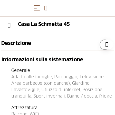
Casa La Schmetta 45
Descrizione
Fermata bus "Lenzerheide/Lai, Gravas" 0.3 km,
Informazioni sulla sistemazione
stazione ferroviaria "Tiefencastel" 6.4 km, porto
"Chastè" 35.7 km.
Generale
Adatto alle famiglie, Parcheggio, Televisione,
Area barbecue (con panche), Giardino,
Lavastoviglie, Utilizzo di internet, Posizione
tranquilla, Sport invernali, Bagno / doccia, fridge
Attrezzatura
Balcone, WiFi