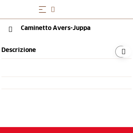
Caminetto Avers-Juppa
Descrizione
Il camino si trova proprio accanto al parco giochi, che
è stato amorevolmente progettato sul tema delle
"marmotte".
Attrezzature
1 camino
2 tavoli con circa 18 posti a sedere
Griglia disponibile
Legna da ardere disponibile