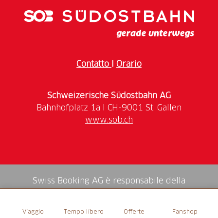
Gli orari di apertura attuali sono consultabili sul
sito
web
.
Contatto
I
Orario
Schweizerische Südostbahn AG
www.sob.ch
Swiss Booking AG è responsabile della
mediazione di tutti i servizi nello shop.
Viaggio
Tempo libero
Offerte
Fanshop