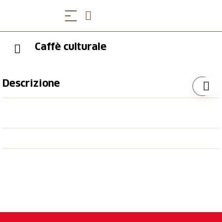
Caffè culturale
Descrizione
Nell'accogliente sala si può ordinare una deliziosa
zuppa o una quiche con insalata. Un vino svizzero o
una birra belga.
Date un'occhiata al menu. Z'Morge o z'Mittag: muesli
di Bircher, insalate, zuppe, quiche, crostate di frutta o
torta al cioccolato... tutto è preparato al momento,
stagionale, locale e vegetariano.
Orari di Apertura