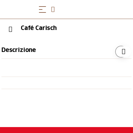
Café Carisch
Descrizione
Die Speisekarte erinnert an die grossen
Kuchenburgen der Bündner Kaffeebarone, die rund
um den Globus wirkten. Das Haus soll allen
offenstehen. Natürlich freuen wir uns besonders über
die Theaterbesucher. Wollten Sie schon immer mal
Ihren Geburtstag in Carischs Café feiern? Oder ein
entspanntes Treffen auf halber Strecke zwischen St.
Moritz und Chur, New York und Tokio abhalten?
Sagen Sie uns Bescheid, wir haben silberne Salons
und Tapetenzimmer zu vergeben. Und natürlich