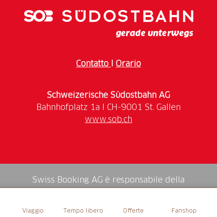
einen wunderbaren Garten zum Verweilen.
Contatto
I
Orario
Schweizerische Südostbahn AG
www.sob.ch
Swiss Booking AG è responsabile della
mediazione di tutti i servizi nello shop.
Viaggio
Tempo libero
Offerte
Fanshop