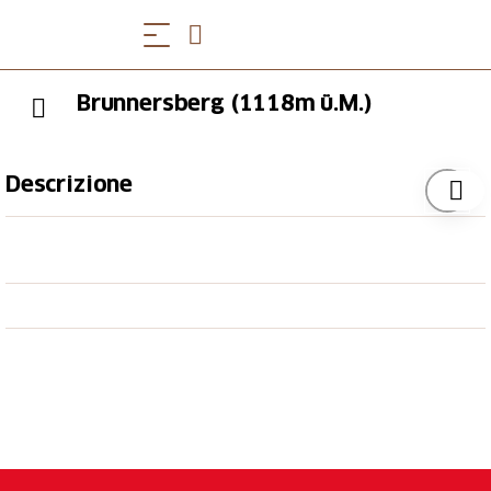
Brunnersberg (1118m ü.M.)
Descrizione
Le alture soleggiate del Giura, panorama sulle Alpi, la
Foresta Nera e i Vosgi. Diverse aziende agricole di
montagna. L'itinerario prosegue verso sud, sulla
cresta, attraverso pinete rade che ricordano il
Mediterraneo. A nord, la pittoresca Guldental.
target_blank: