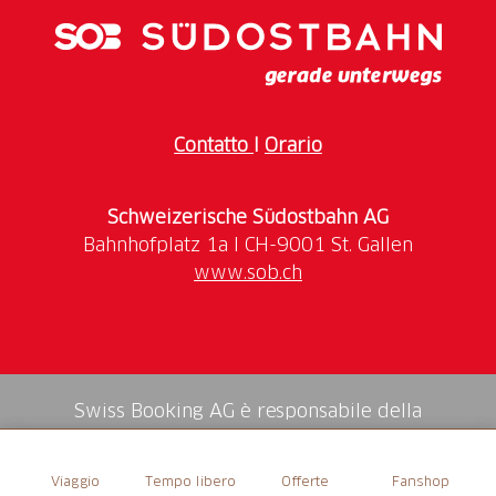
Contatto
I
Orario
Schweizerische Südostbahn AG
www.sob.ch
Swiss Booking AG è responsabile della
mediazione di tutti i servizi nello shop.
Viaggio
Tempo libero
Offerte
Fanshop