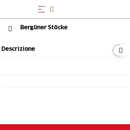
Bergüner Stöcke
Descrizione
Schuttmoränen zeugen in dieser kargen Gegend von
einstigen Gletschern und Girlandenböden vom
Permafrost. Lange bevor die Gletscher das Gebiet
überzogen, lag hier das flache Ufer des Urmeers
Tethys, auf welchem vor 200 Millionen Dinosaurier
lebten. Bei deren im Jahr 2009 im Fels entdeckten
Spuren handelt es sich um die ältesten der Schweiz.
Orgel- und Elapass sind von Bergün/Bravuogn oder
Savognin aus zu Fuss in 5 Stunden erreichbar.