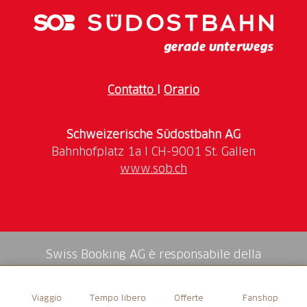
target_blank:
Contatto
I
Orario
Schweizerische Südostbahn AG
www.sob.ch
Swiss Booking AG è responsabile della
mediazione di tutti i servizi nello shop.
Viaggio
Tempo libero
Offerte
Fanshop