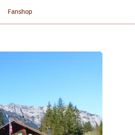
Fanshop