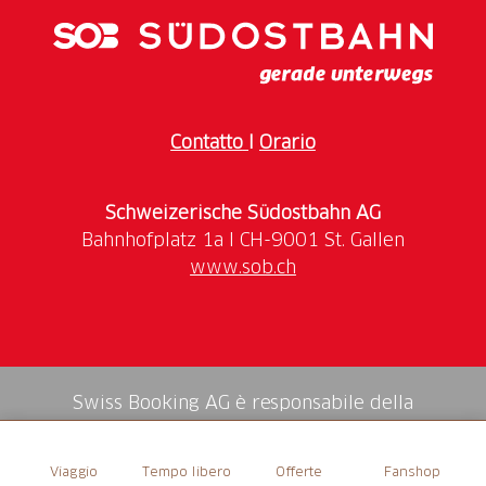
Contatto
I
Orario
Schweizerische Südostbahn AG
www.sob.ch
Swiss Booking AG è responsabile della
mediazione di tutti i servizi nello shop.
Viaggio
Tempo libero
Offerte
Fanshop