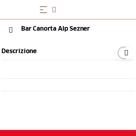
Bar Canorta Alp Sezner
Descrizione
Zu diesem abgeschiedenen Ort mit der herrlichen
Aussicht gelangt man von der Obersaxer Seite her
mit der Sesselbahn Sezner. Die Bar liegt im oberen
Teil der langen Abfahrten vom Sezner nach
Lumbrein, Vignogn und Vella.
Die aktuellen Öffnungszeiten finden Sie auf google.ch
unter
Bar Canorta Alp Sezner