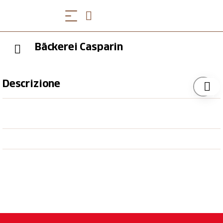
Bäckerei Casparin
Descrizione
Bäckerei Casparinin Valbella - Genießen Sie unsere
lokalen Dienstleistungen und Angebote in Valbella,
Mittelbünden