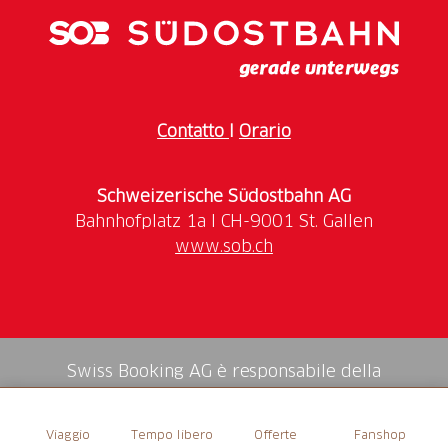
Contatto
I
Orario
Schweizerische Südostbahn AG
www.sob.ch
Swiss Booking AG è responsabile della
mediazione di tutti i servizi nello shop.
Viaggio
Tempo libero
Offerte
Fanshop