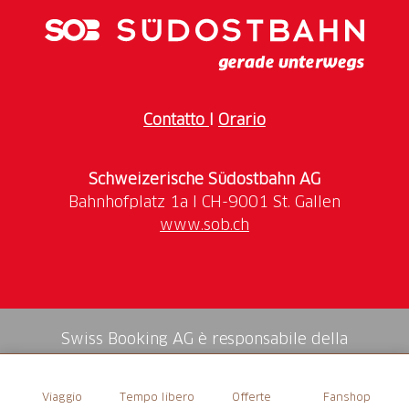
dell'acciaio, che cambia temperatura con la luce del
giorno, gli conferisce un aspetto naturale e arcaico.
Contatto
I
Orario
Schweizerische Südostbahn AG
www.sob.ch
Swiss Booking AG è responsabile della
mediazione di tutti i servizi nello shop.
Viaggio
Tempo libero
Offerte
Fanshop