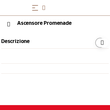
Ascensore Promenade
Descrizione
Il design sensibile e l'abile collocazione consentono
un'impressionante corsa in ascensore attraverso le
enormi cime degli alberi della foresta di Oelrainwald
fino all'area fluviale, dove si può ancora
sperimentare l'acqua sotto il ponte. Non è un caso che
questo passaggio sia diventato, fin dalla sua apertura,
la passeggiata più attraente e più frequentata dagli
abitanti di Baden e Ennetbaden. Anche i visitatori del
Bäderquartier hanno scoperto questo collegamento
accogliente e diretto. Il colore marrone-rossastro