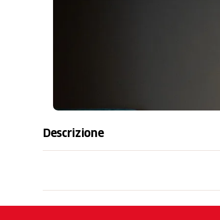
Descrizione
L'Arbed Living Hotel, fa parte dell'Arbed Sma
cerca lusso e comfort. Inserito in un ambiente
esclusivi e un'atmosfera accogliente. Che tu 
Living Hotel ti garantisce un'esperienza di s
cui hai bisogno a portata di mano.