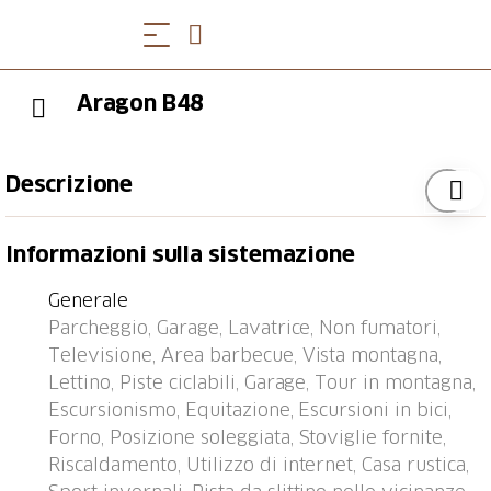
Aragon B48
Descrizione
Villaggio turistico "Aragon", 1'200 m s.l.m., accogliente,
Informazioni sulla sistemazione
rustico. 21 case nel resort. In periferia, a 500 m dal
centro di Ernen, posizione tranquilla, soleggiata sul
Generale
pendio, a 4 km dall'area sciistica. In comune: tennis
Parcheggio, Garage, Lavatrice, Non fumatori,
tavolo, barbecue, camino, spazio giochi per bambini.
Televisione, Area barbecue, Vista montagna,
Nella casa: deposito biciclette, deposito sci,
Lettino, Piste ciclabili, Garage, Tour in montagna,
riscaldamento centralizzato, lavatrice, asciugatrice (in
Escursionismo, Equitazione, Escursioni in bici,
comune, extra). Accesso fino a della proprietà (strada
Forno, Posizione soleggiata, Stoviglie fornite,
di montagna). In inverno per favore portare le catene
Riscaldamento, Utilizzo di internet, Casa rustica,
da neve, in inverno consigliato 4x4. Autorimessa.