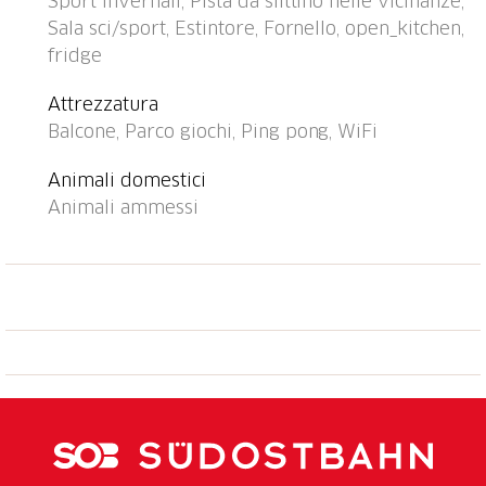
Sport invernali, Pista da slittino nelle vicinanze,
Negozio 500 m, fermata bus 100 m. Campo da golf
Sala sci/sport, Estintore, Fornello, open_kitchen,
(18 buche) 25 km, tennis 4 km, tennis coperto 4 km,
fridge
centro sportivo 4 km, telecabina 4 km, impianti di
risalita 4 km, noleggio sci 4 km, fermata ski bus 100
Attrezzatura
m, scuola di sci 4 km, pista di fondo 4 km. Rinomate
Balcone, Parco giochi, Ping pong, WiFi
località sciistiche: Aletsch Arena 4 km, Bellwald 12
km. Sentieri escursionistici: Landschaftspark Binntal
Animali domestici
10 km. Il nuovo ponte sospeso collega le due aree
Animali ammessi
escursionistiche di Ernen e Bellwald (al Gommer
Höhenweg) e il collegamento alla pista ciclabile
nazionale numero 1 (percorso del Rodano dal lago
glaciale al lago di Ginevra). Il ponte tra Ernen e
Mühlebach fornisce un collegamento diretto con la
Matterhorn Gotthard Bahn.