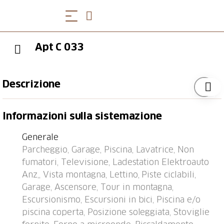
Apt C 033
Descrizione
Condominio "Utoring Acletta", 1'250 m s.l.m.. Sopra
Informazioni sulla sistemazione
Disentis, nella località, a 2 km dal centro, posizione
tranquilla, soleggiata sul pendio, a 700 m dall'area
Generale
sciistica. In comune: piscina coperta (24 m2,
Parcheggio, Garage, Piscina, Lavatrice, Non
profondità 170 cm). Spazio giochi per bambini. Nella
fumatori, Televisione, Ladestation Elektroauto
casa: reception, sala comune, tennis tavolo, ascensore,
Anz,, Vista montagna, Lettino, Piste ciclabili,
deposito sci, riscaldamento centralizzato, lavatrice,
Garage, Ascensore, Tour in montagna,
asciugatrice (in comune, extra). (extra). Accesso fino
Escursionismo, Escursioni in bici, Piscina e/o
alla casa (strada di montagna). Autorimessa.
piscina coperta, Posizione soleggiata, Stoviglie
Dimensione: altezza 195 cm. Stazione di ricarica