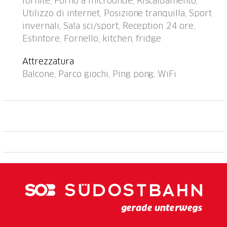
fornite, Forno a microonde, Riscaldamento,
elettrica. Negozio, supermercato, ristorante 700 m,
Utilizzo di internet, Posizione tranquilla, Sport
fermata bus "Disentis/Mustér, Pendicularas" 500 m,
invernali, Sala sci/sport, Reception 24 ore,
stazione ferroviaria "Disentis" 2 km. Funicolare,
Estintore, Fornello, kitchen, fridge
sciovia, impianti di risalita, piste da sci 700 m,
fermata ski bus 50 m, scuola di sci 500 m, pista di
Attrezzatura
fondo 1.5 km, parco giochi 1 km. Rinomate località
Balcone, Parco giochi, Ping pong, WiFi
sciistiche: Ski Arena Andermatt/Sedrun/Disentis.
Prego notare: Ulteriori alloggi prenotabili. Tutte le
case/appartamenti sono progettati/arredati
individualmente. Scuola di sci per bambini vicino alla
casa. La casa e la funivia possono essere raggiunte
con gli sci quando c'è abbastanza neve. 1 posto auto
gratuito (altezza max. 1,95 m), posto auto aggiuntivo
CHF 20.00/settimana. Orari di apertura della
reception: lunedì/mercoledì/venerdì: 18:00 - 18:30,
sabato 8:30 - 9:30 e 16:00 - 17:30,
martedì/giovedì/domenica chiuso.