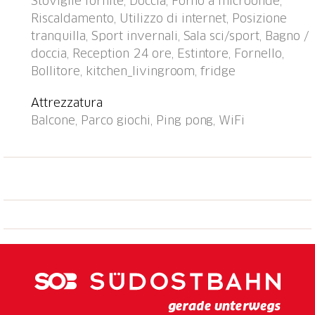
Stoviglie fornite, Doccia, Forno a microonde,
elettrica. Negozio, supermercato, ristorante 700 m,
Riscaldamento, Utilizzo di internet, Posizione
fermata bus "Disentis/Mustér, Pendicularas" 500 m,
tranquilla, Sport invernali, Sala sci/sport, Bagno /
stazione ferroviaria "Disentis" 2 km. Funicolare,
doccia, Reception 24 ore, Estintore, Fornello,
sciovia, impianti di risalita, piste da sci 700 m,
Bollitore, kitchen_livingroom, fridge
fermata ski bus 50 m, scuola di sci 500 m, pista di
fondo 1.5 km, parco giochi 1 km. Rinomate località
Attrezzatura
sciistiche: Ski Arena Andermatt/Sedrun/Disentis.
Balcone, Parco giochi, Ping pong, WiFi
Prego notare: Ulteriori alloggi prenotabili. Tutte le
case/appartamenti sono progettati/arredati
individualmente. Scuola di sci per bambini vicino alla
casa. La casa e la funivia possono essere raggiunte
con gli sci quando c'è abbastanza neve. 1 posto auto
gratuito (altezza max. 1,95 m), posto auto aggiuntivo
CHF 20.00/settimana. Orari di apertura della
reception: lunedì/mercoledì/venerdì: 18:00 - 18:30,
sabato 8:30 - 9:30 e 16:00 - 17:30,
martedì/giovedì/domenica chiuso.