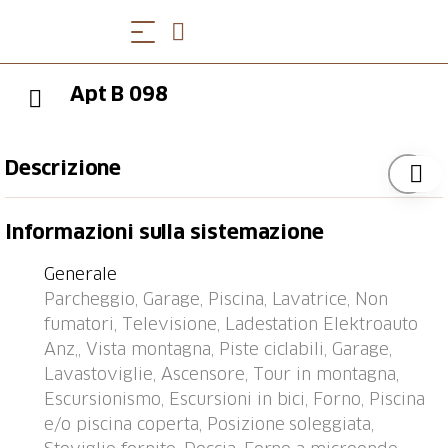
Apt B 098
Descrizione
Condominio "Utoring Acletta", 1'250 m s.l.m.. Sopra
Informazioni sulla sistemazione
Disentis, nella località, a 2 km dal centro, posizione
tranquilla, soleggiata sul pendio, a 700 m dall'area
Generale
sciistica. In comune: piscina coperta (24 m2,
Parcheggio, Garage, Piscina, Lavatrice, Non
profondità 170 cm). Spazio giochi per bambini. Nella
fumatori, Televisione, Ladestation Elektroauto
casa: reception, sala comune, tennis tavolo, ascensore,
Anz,, Vista montagna, Piste ciclabili, Garage,
deposito sci, riscaldamento centralizzato, lavatrice,
Lavastoviglie, Ascensore, Tour in montagna,
asciugatrice (in comune, extra). (extra). Accesso fino
Escursionismo, Escursioni in bici, Forno, Piscina
alla casa (strada di montagna). Autorimessa.
e/o piscina coperta, Posizione soleggiata,
Dimensione: altezza 195 cm. Stazione di ricarica