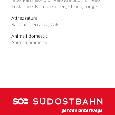
letto, Parcheggio privato gratuito, Fornello,
Sentieri per passeggiate vicino alla casa 5 m.
Tostapane, Bollitore, open_kitchen, fridge
Attrazioni nelle vicinanze: Falconeria, Locarno,
Mercato Cannobio, Luino, Intra IT, Castelli di
Attrezzatura
Bellinzona, Ponte Tibetano, Aussichtspunkt Berge -
Balcone, Terrazza, WiFi
See 150 m. Laghi famosi: Lago Maggiore, Lago di
Lugano. Sentieri escursionistici: Monte Tamaro-Splash
Animali domestici
and SPA, Valle Maggia-Lago di Sambuco-Naret. Prego
Animali ammessi
notare: adatto alle famiglie.