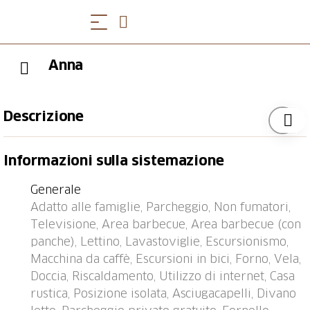
Anna
Descrizione
Agarone - Medoscio 11 km da Locarno: Rustico
Informazioni sulla sistemazione
"Anna", accogliente, rustico su 3 piani. Nel borgo
Medoscio, in periferia, posizione tranquilla sul
Generale
pendio, direttamente sul ciglio del bosco, a 11 km dal
Adatto alle famiglie, Parcheggio, Non fumatori,
lago, esposizione sud-est. Accesso 100 m di strada
Televisione, Area barbecue, Area barbecue (con
stretta fino 20 m da alla casa (strada non asfaltata).
panche), Lettino, Lavastoviglie, Escursionismo,
Parcheggio presso la casa a 50 m. Negozio
Macchina da caffè, Escursioni in bici, Forno, Vela,
alimentare 4 km, ristorante 2 km, fermata bus
Doccia, Riscaldamento, Utilizzo di internet, Casa
"Postauto linie 322" 100 m, lago balneabile "Lago
rustica, Posizione isolata, Asciugacapelli, Divano
Maggiore" 11 km, lago Lago Maggiore 11 km.