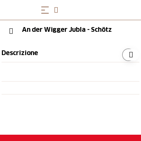
An der Wigger Jubla - Schötz
Descrizione
Anzahl Feuerstellen: 1
Tisch vorhanden: ja
Anzahl Sitzplätze: 20
Gedeckt/ungedeckt: ungedeckt
Trinkwasser vorhanden: nein
WC vorhanden: nein
Feuerholz vorhanden: nein
Reservation möglich: nein
Kinderwagen/Rollstuhl zugänglich: ja