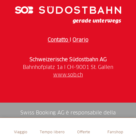
Zufahrt mit Auto möglich: ja
Parkplatz in der Nähe: nein
Hunde erlaubt: ja
Contatto
I
Orario
Schweizerische Südostbahn AG
www.sob.ch
Swiss Booking AG è responsabile della
mediazione di tutti i servizi nello shop.
Viaggio
Tempo libero
Offerte
Fanshop