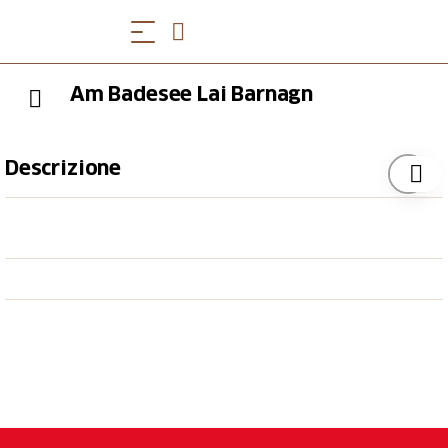
Am Badesee Lai Barnagn
Descrizione
Nach einer Wanderung lässt es sich hier herrlich
abkühlen und den Tag am Grill mit einer feinen
Wurst ausklingen. Kinder können am Lai Barnagn
spielen und das Badeparadies entdecken, während
die Eltern auf der Liegewiese entspannen und die
Kleinen immer im Blickfeld haben.
Direkt beim Freizeit- und Badesee Lai Barnagn liegt
eine Minigolfanlage mit 18 verschiedenen Bahnen.
Stöcke und Bälle erhalten Sie beim Kiosk.