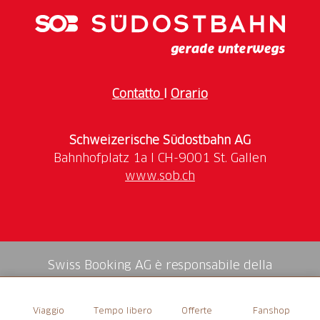
Contatto
I
Orario
Schweizerische Südostbahn AG
www.sob.ch
Swiss Booking AG è responsabile della
mediazione di tutti i servizi nello shop.
Viaggio
Tempo libero
Offerte
Fanshop