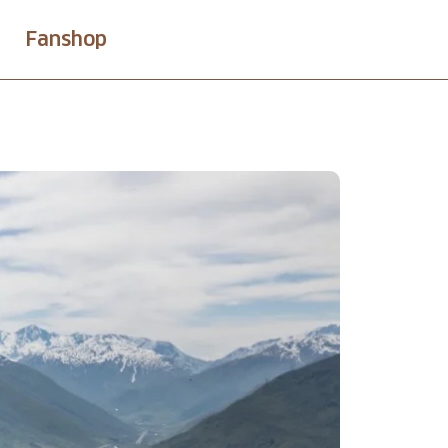
Fanshop