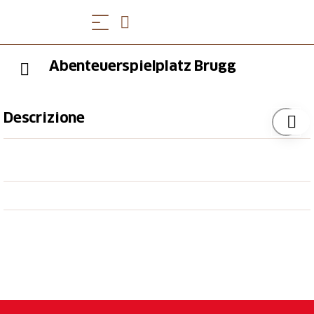
Abenteuerspielplatz Brugg
Descrizione
Der Abenteuerspielplatz Brugg ist öffentlich und
ganzjährig geöffnet für Kinder und Familien und
bietet eine Vielzahl an Attraktionen:
Grosser Sandkasten
Matschtisch mit Wasser
Nestschaukel
Grosses Holz-Piratenschiff
Diverse Spielgeräte