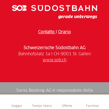
Feuerstelle und viele Sitzmöglichkeiten
Öffnungszeiten
dauerhaft geöffnet
Contatto
I
Orario
Schweizerische Südostbahn AG
www.sob.ch
Swiss Booking AG è responsabile della
mediazione di tutti i servizi nello shop.
Viaggio
Tempo libero
Offerte
Fanshop