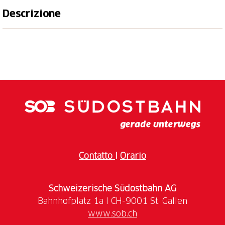
Descrizione
Vivi una giornata speciale in mezzo a oltre 300
animali di circa 60 specie diverse: dai leoni
imponenti agli affascinanti leopardi delle nevi,
passando per i teneri wallaby, le scimmiette curiose,
i procioni giocherelloni e i pappagalli dai mille colori.
Contatto
I
Orario
Schweizerische Südostbahn AG
www.sob.ch