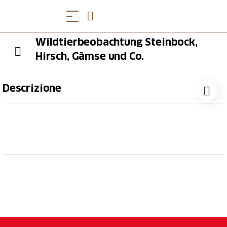
Wildtierbeobachtung Steinbock,
Hirsch, Gämse und Co.
Descrizione
Während der eintägigen Steinwildtour lernst du das
Reich von Steinbock und Co. kennen. Ein Swiss
Ranger führt dich durchs abgeschiedene
Weisstannental. Er versorgt dich mit spannenden
Infos rund um das Leben der Wildtiere und hilft dir,
die Tiere zu erspähen.
Beobachtung von faszinierenden Wildtieren wie
Steinbock, Hirsch, Gämse
Spannende Informationen durch einen Swiss