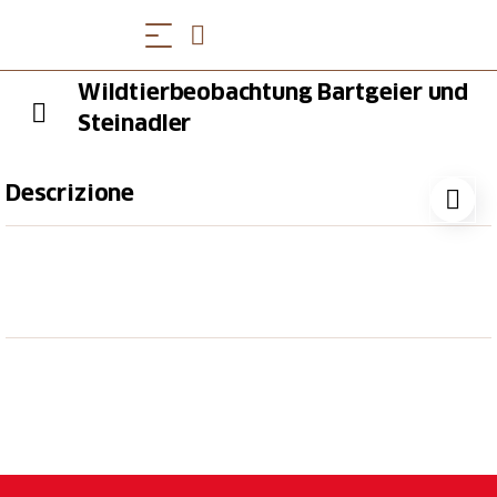
Wildtierbeobachtung Bartgeier und
Steinadler
Descrizione
Begleite einen erfahrenen Swiss Ranger auf einer
Wildbeobachtungstour durch das UNESCO-
Weltnaturerbe Tektonikarena Sardona. Auf dieser
Tour hast du die Gelegenheit, Bartgeier und
Steinadler in ihrem natürlichen Lebensraum zu
beobachten und spannende Informationen zu
erhalten.
Beobachtung von majestätischen Greifvögeln
wie Bartgeier und Steinadler