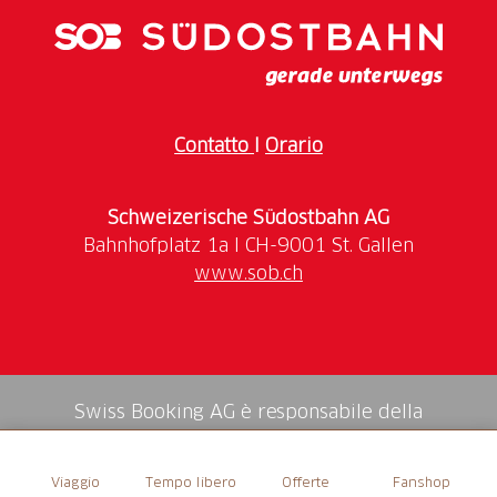
Spannende Informationen durch einen Swiss
Ranger
Wanderung durch die bergige Landschaft des
Calfeisentals
Gelegenheit, verschiedene Wildtiere in ihrem
Contatto
I
Orario
natürlichen Lebensraum zu erleben
Ein
Swiss Ranger
nimmt dich mit auf die halbtägige
Schweizerische Südostbahn AG
Exkursion in das
UNESCO-Welterbe Tektonikarena
Sardona
. Im
Calfeisental
betrittst du das Reich der
www.sob.ch
Greifvögel
. Während wir durch die
idyllische
Berglandschaft
wandern, wird dir unser Swiss
Ranger interessante Informationen über die
Lebensweise
und die Rolle der
Bartgeier und
Steinadler
in der Alpenökologie geben. Du lernst die
Swiss Booking AG è responsabile della
Greifvögel zu orten und kannst sie mit etwas Glück
mediazione di tutti i servizi nello shop.
beobachten, während dir der Swiss Ranger ihre
Viaggio
Tempo libero
Offerte
Fanshop
Merkmale
und
Verhaltensweisen
erklärt. Vielleicht