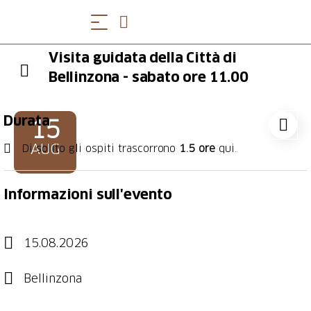
Visita guidata della Città di
Bellinzona - sabato ore 11.00
Durata
15
AUG
Di solito gli ospiti trascorrono
1.5 ore
qui.
Informazioni sull'evento
15.08.2026
Bellinzona