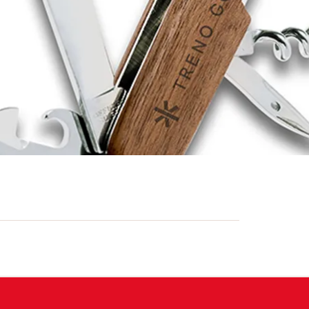
 di noce. Funzionale ma elegante: con le
ino svizzero in legno spartano ha comunque