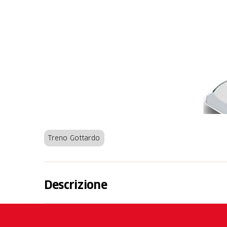
Treno Gottardo
Descrizione
Coltello tascabile medio con scaglie di legno
sue 10 funzioni essenziali, il nostro coltell