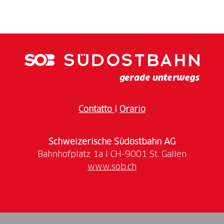
Dall’8 maggio al 15 agosto 2026, la suggestiva
Wandelhalle del tibits di San Gallo si trasforma in una
galleria dei sensi. L’artista svizzera Corinne
Weidmann ha catturato, su incarico della Südostbahn
(SOB), l’essenza delle nostre tratte più affascinanti. In
25 opere espressive, questo viaggio pittorico ci
conduce dallo storico viadotto della Sitter attraverso
le ampie pianure dell’Aare e della Linth fino alla
Contatto
I
Orario
leggerezza mediterranea del Lago Maggiore.
Venite a trovarci, fermatevi per gustare una cucina di
Schweizerische Südostbahn AG
prima qualità e lasciatevi ispirare dall’incontro tra
mobilità, storia e arte contemporanea.
www.sob.ch