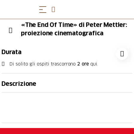
«The End Of Time» di Peter Mettler:
proiezione cinematografica
Durata
Di solito gli ospiti trascorrono
2 ore
qui.
Descrizione
DOMENICA 15 OTTOBRE | ORE 20:45
Peter Mettler, Svizzera / Canada 2012, versione
originale inglese con sottotitoli in francese, durata:
109 minuti