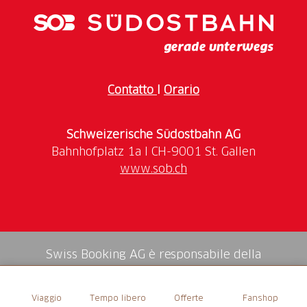
Viaggio esplorativo sull’elusivo tema del tempo e dei
limiti dell’esprimibile,
The End Of Time
ci porta
dall’acceleratore di particelle del CERN di Ginevra,
dove i ricercatori sondano regioni temporali invisibili
all’occhio umano, ai flussi lavici che hanno distrutto
Contatto
I
Orario
tutte le case sul lato meridionale della Grande Isola di
Hawaii eccetto una, dal degrado del centro storico di
Schweizerische Südostbahn AG
Detroit, a un rito funebre indù che si svolge poco
lontano dal luogo in cui il Budda raggiunse
www.sob.ch
l’illuminazione. Un film sull’origine, lo stato e le
trasformazioni di ogni forma di esistenza, che
trascina lo spettatore in una sorta di turbine che,
assecondato da una sottile colonna sonora, produce
un effetto quasi psichedelico.
Swiss Booking AG è responsabile della
Evento promosso in collaborazione con il Circolo del
mediazione di tutti i servizi nello shop.
Cinema Bellinzona.
Viaggio
Tempo libero
Offerte
Fanshop