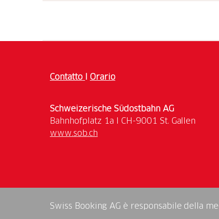
Scopri la città seguendo un percorso gastrono
dalla gente del posto. Goditi gli spuntini tipi
sentieri battuti.
Inizia la giornata al Grand Café Al Porto, pun
1803. Scegli una creazione di pasticceria 
Contatto
I
Orario
fredda.
Prosegui verso la seconda tappa, Bernasconi 
Schweizerische Südostbahn AG
amanti del gourmet a Lugano e un locale ce
soddisfare una clientela sempre più dinamica
www.sob.ch
finger food locali, accompagnato da un bicchi
Alla terza tappa, Bottegone del Vino, assapor
accompagnato da formaggi tipici. Goditi l'at
ristorante situato in un vivace quartiere pe
Swiss Booking AG è responsabile della medi
Alla quarta tappa, Ristorante La Tinera, vivi 