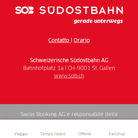
pronta per pedalare al meglio per tutta la stagione.
Se vuoi rimanere in sella mentre la tua bicicletta è in
riparazione o desideri provare un altro tipo di
modello, puoi noleggiare sul posto una e-bike, una e-
MTB o una bici classica.
Contatto
I
Orario
Schweizerische Südostbahn AG
www.sob.ch
Swiss Booking AG è responsabile della
mediazione di tutti i servizi nello shop.
Viaggio
Tempo libero
Offerte
Fanshop