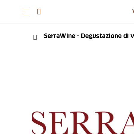
SerraWine – Degustazione di v