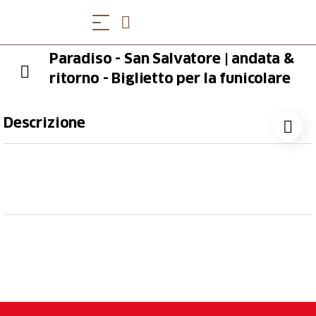
Paradiso - San Salvatore | andata &
ritorno - Biglietto per la funicolare
Descrizione
Il paesaggio naturale è uno spettacolo emozionante
che fa nascere in noi sensazioni infinite e sentimenti
di unità e globalità. Dalla vetta del San Salvatore è
particolarmente grandioso perché si estende a 360
gradi.
Biglietto valido una volta per il viaggio di andata &
ritorno con la funicolare San Salvatore
La funicolare si trova a cinquecento metri dall’uscita