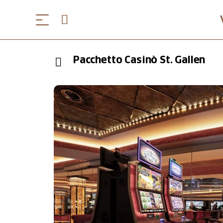
Pacchetto Casinò St. Gallen