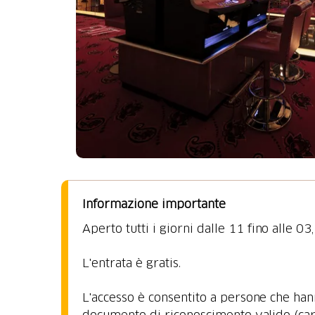
Informazione importante
Aperto tutti i giorni dalle 11 fino alle 03,
L'entrata è gratis.
L'accesso è consentito a persone che han
documento di riconoscimento valido (cart