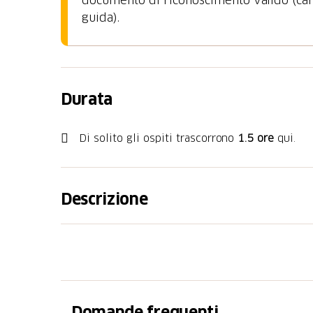
guida).
Durata
Di solito gli ospiti trascorrono
1.5 ore
qui.
Descrizione
PACCHETTO-CASINÒ
Una serata all'insegna del divertimento e del
guidata personalizzata e goditi il piacere de
Contenuto per persona:
Domande frequenti