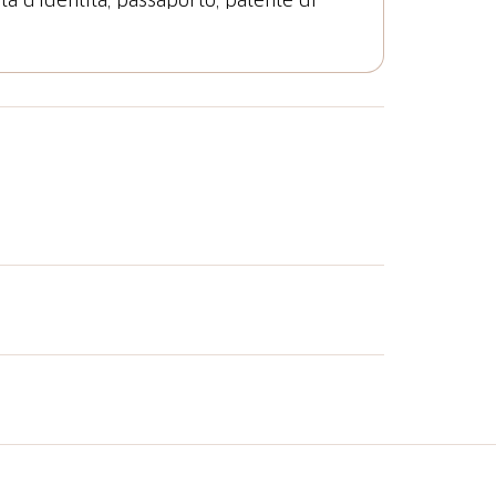
 glamour: scopri il casinò con una visita
l gioco in un ambiente esclusivo.