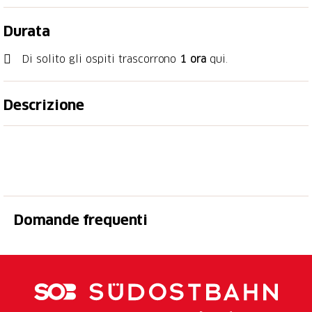
Durata
Di solito gli ospiti trascorrono
1 ora
qui.
Descrizione
Unser Guide nimmt Sie mit auf eine spannende Tour
durch unsere Milchma­nufaktur und lüftet das
Geheimnis der feinen Einsiedler Bergmilchprodukte.
Bei der Degustation unserer Produkte, erle­ben Sie
die verschiedenen Facetten von Aromen und Genuss.
Domande frequenti