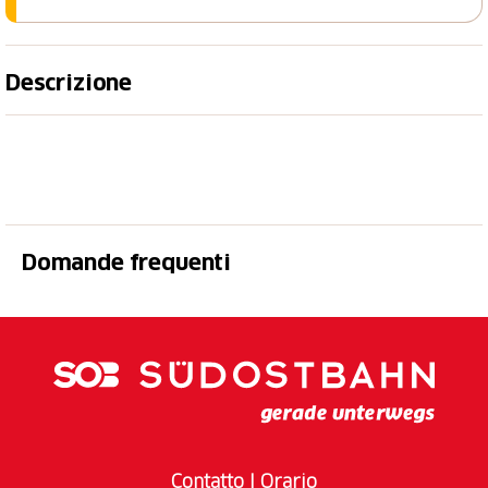
Descrizione
Con la combinazione 'treno + pasto', puoi risparmiare
mentre ti godi un'esperienza culinaria al nostro Self-
Service.
Valido ogni giorno di apertura della Ferrovia Monte
Generoso e durante gli orari di apertura della cucina:
Domande frequenti
11:00-16:00. Non è necessaria la prenotazione.
Incluso:
Viaggio A/R Capolago-Vetta con il treno a
cremagliera (secondo l'orario ufficiale)
un piatto dal buffet
una bibita sfusa
Contatto
I
Orario