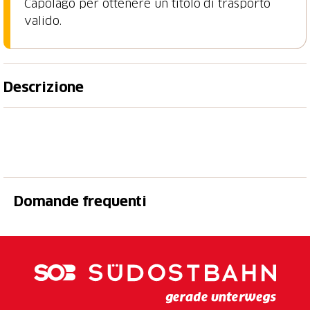
Capolago per ottenere un titolo di trasporto
valido.
Descrizione
Regalati un’esperienza unica: viaggio e dolcezza!
Sali sul nostro treno pomeridiano e lasciati incantare
dalla bellezza del paesaggio. Una volta arrivato a
destinazione, potrai gustare una fetta della torta del
Domande frequenti
giorno, preparata con ingredienti di stagione,
accompagnata da una bevanda calda a tua
scelta
presso il Bar del Self-Service Generoso.
Perfetto per chi desidera trascorrere un pomeriggio
speciale, all’insegna del relax e del gusto.