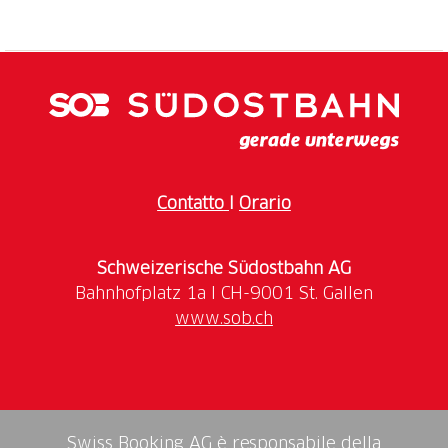
Prato verde, spiaggia sul lago, sole e tanto
divertimento: al Lido di Melano non ci si annoia mai!
Per i bambini ci sono giochi e un super trampolino
gonfiabile dove saltare e tuffarsi senza sosta.
Sfide epiche con gli amici? Ti aspettano il campo da
beach-volley, quello da bocce e un tavolo da ping
pong!
Vuoi solo relax? Sdraiati sul prato o trova la tua
Contatto
I
Orario
ombra sotto gli alberi, con vista lago.
Per ricaricarti...al nostro bar puoi trovare gelati,
Schweizerische Südostbahn AG
snack, piatti freddi e bevande fresche.
www.sob.ch
Che tu voglia relax totale o una giornata piena di
attività, il Lido di Melano è la meta perfetta per
vivere l’estate sul lago.
Ti aspettiamo per scoprire la magia di un luogo dove
natura, sport e divertimento si incontrano!
Swiss Booking AG è responsabile della